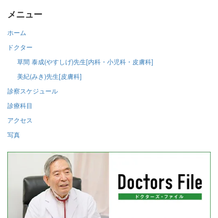
メニュー
ホーム
ドクター
草間 泰成(やすしげ)先生[内科・小児科・皮膚科]
美紀(みき)先生[皮膚科]
診察スケジュール
診療科目
アクセス
写真